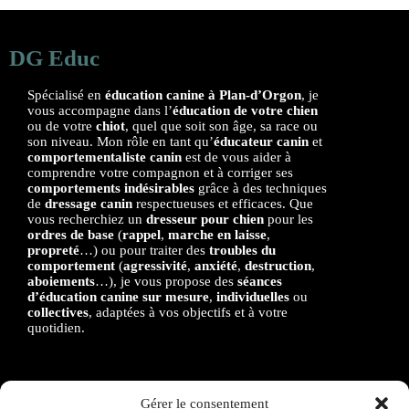
DG Educ
Spécialisé en
éducation canine à Plan-d’Orgon
, je
vous accompagne dans l’
éducation de votre chien
ou de votre
chiot
, quel que soit son âge, sa race ou
son niveau. Mon rôle en tant qu’
éducateur canin
et
comportementaliste canin
est de vous aider à
comprendre votre compagnon et à corriger ses
comportements indésirables
grâce à des techniques
de
dressage canin
respectueuses et efficaces. Que
vous recherchiez un
dresseur pour chien
pour les
ordres de base
(
rappel
,
marche en laisse
,
propreté
…) ou pour traiter des
troubles du
comportement
(
agressivité
,
anxiété
,
destruction
,
aboiements
…), je vous propose des
séances
d’éducation canine sur mesure
,
individuelles
ou
collectives
, adaptées à vos objectifs et à votre
quotidien.
Gérer le consentement