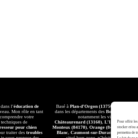
dans l’
éducation de
Basé à
Plan-d’Orgon (13750)
, j’intervie
iveau. Mon rôle en tant
dans les départements des
Bouches-du-Rhô
 comprendre votre
notamment les villes et villages
Pour offrir le
 techniques de
Châteaurenard (13160)
,
L’Isle-sur-la-So
stocker et/ou 
resseur pour chien
Monteux (84170)
,
Orange (84100)
,
Salon-
ur traiter des
troubles
Blanc
,
Caumont-sur-Durance
,
Eyragues
permettra de t
 je vous propose des
situé hors zone, n’hésitez pas à me c