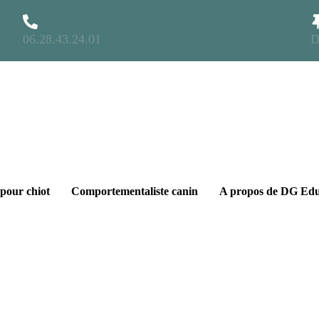
06.28.43.24.01
D
pour chiot
Comportementaliste canin
A propos de DG Ed