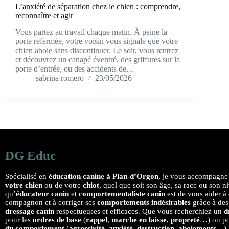
L’anxiété de séparation chez le chien : comprendre,
reconnaître et agir
Vous partez au travail chaque matin. À peine la
porte refermée, votre voisin vous signale que votre
chien aboie sans discontinuer. Le soir, vous rentrez
et découvrez un canapé éventré, des griffures sur la
porte d’entrée, ou des accidents de…
sabrina romero
23/05/2026
DG Educ
Spécialisé en
éducation canine à Plan-d’Orgon
, je vous accompagne 
votre chien
ou de votre
chiot
, quel que soit son âge, sa race ou son n
qu’
éducateur canin
et
comportementaliste canin
est de vous aider à
compagnon et à corriger ses
comportements indésirables
grâce à des
dressage canin
respectueuses et efficaces. Que vous recherchiez un
d
pour les
ordres de base
(
rappel
,
marche en laisse
,
propreté
…) ou po
du comportement
(
agressivité
,
anxiété
,
destruction
,
aboiements
…),