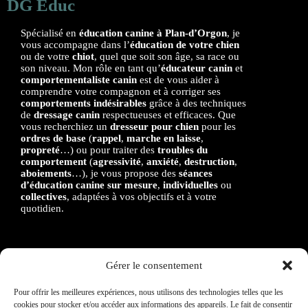
DG Educ
Spécialisé en
éducation canine à Plan-d’Orgon
, je
vous accompagne dans l’
éducation de votre chien
ou de votre
chiot
, quel que soit son âge, sa race ou
son niveau. Mon rôle en tant qu’
éducateur canin
et
comportementaliste canin
est de vous aider à
comprendre votre compagnon et à corriger ses
comportements indésirables
grâce à des techniques
de
dressage canin
respectueuses et efficaces. Que
vous recherchiez un
dresseur pour chien
pour les
ordres de base
(
rappel
,
marche en laisse
,
propreté
…) ou pour traiter des
troubles du
comportement
(
agressivité
,
anxiété
,
destruction
,
aboiements
…), je vous propose des
séances
d’éducation canine sur mesure
,
individuelles
ou
collectives
, adaptées à vos objectifs et à votre
quotidien.
Gérer le consentement
Zone d’intervention
Pour offrir les meilleures expériences, nous utilisons des technologies telles que les
Basé à
Plan-d’Orgon (13750)
, j’interviens dans un rayon
cookies pour stocker et/ou accéder aux informations des appareils. Le fait de consentir